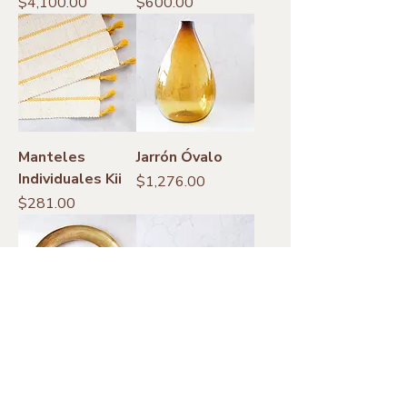
Precio
Precio
$4,100.00
$600.00
Manteles
Jarrón Óvalo
Individuales Kii
Precio
$1,276.00
Precio
$281.00
Órbita
Florero Foco
Precio
Precio
$3,800.00
$520.00