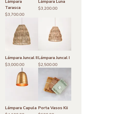
Lámpara
Lámpara Luna
Tarasca
Precio
$3,200.00
Precio
$3,700.00
Lámpara Juncal II
Lámpara Juncal I
Precio
Precio
$3,000.00
$2,500.00
Lámpara Capula
Porta Vasos Kii