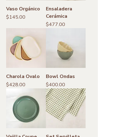
Vaso Orgánico
Ensaladera
Cerámica
Precio
$145.00
Precio
$477.00
Charola Ovalo
Bowl Ondas
Precio
Precio
$428.00
$400.00
Vajilla Coupe
Set Servilleta