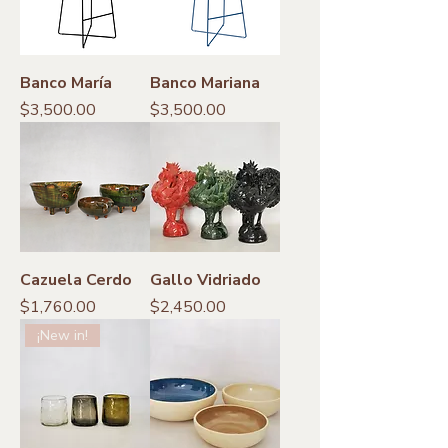
Banco María
Banco Mariana
Precio
Precio
$3,500.00
$3,500.00
Cazuela Cerdo
Gallo Vidriado
Precio
Precio
$1,760.00
$2,450.00
¡New in!