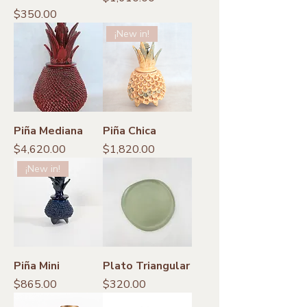
Precio
$350.00
¡New in!
Piña Mediana
Piña Chica
Precio
Precio
$4,620.00
$1,820.00
¡New in!
Piña Mini
Plato Triangular
Precio
Precio
$865.00
$320.00