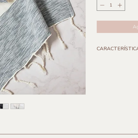
Ag
CARACTERÍSTIC
**Incluye 1 pieza
Medidas:
250 x 50 
Material:
Algodón P
Origen:
Pátzcuaro, 
Marca:
Candor