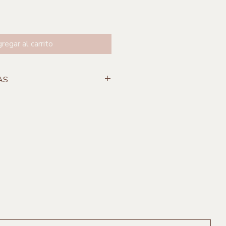
regar al carrito
AS
cm
einado
Michoacán