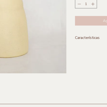
Ag
Características
**Incluye 1 pieza
Medidas:
15 cm diam
Material:
Cerámica
Origen:
Guadalajara,
Marca:
Al Centro