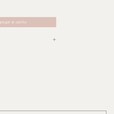
regar al carrito
. x 23 cm altura
 Jal.