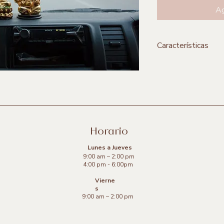
Ag
Características
**Incluye 1 pieza
Medidas:
54 x 40
cm
Material
:
Impresión 
nogal
Horario
Origen:
Guadalajara,
Lunes a Jueves
9:00 am – 2:00 pm
Marca:
Santiago Jai
4:00 pm - 6:00pm
Vierne
s
9:00 am – 2:00 pm