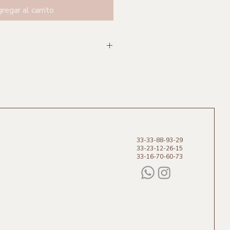
regar al carrito
Alpha Celulosa y enmarcado de
33-33-88-93-29
 Jalisco
33-23-12-26-15
33-16-70-60-73
me Barragán