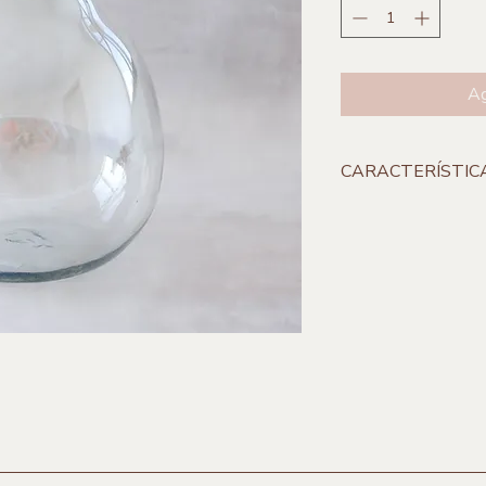
Ag
CARACTERÍSTIC
**Incluye 1 pieza
Medidas:
15 x 20 cm
Material:
Vidrio sop
Origen:
Guadalajara,
Marca:
Caliza