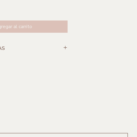
regar al carrito
AS
lado
 Jal.