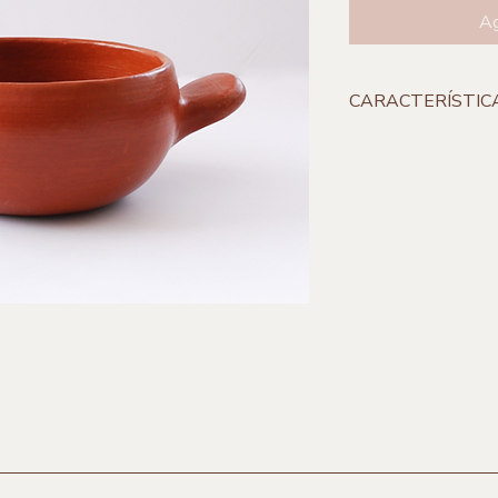
Ag
CARACTERÍSTIC
**Incluye 1 pieza
Capacidad:
350 ml
Material:
Barro
Origen:
San Marcos 
Marca:
Colectivo 10