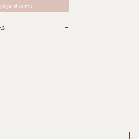
regar al carrito
AS
Tlapazola
50°