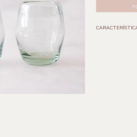
Ag
CARACTERÍSTIC
**Incluye 1 pieza
Medidas:
8 x 10 cm
Material:
Vidrio Sop
Origen:
Tonalá, Jalis