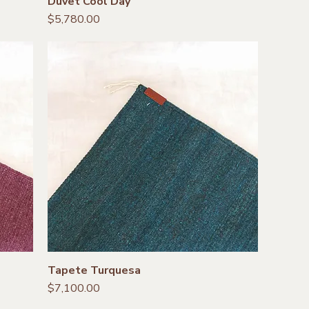
Duvet Cool Day
Precio
$5,780.00
Tapete Turquesa
Precio
$7,100.00