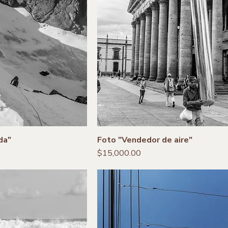
da"
Foto "Vendedor de aire"
Precio
$15,000.00