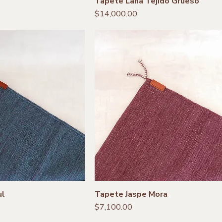
Tapete Lana Tejido Grueso
Precio
$14,000.00
ul
Tapete Jaspe Mora
Precio
$7,100.00