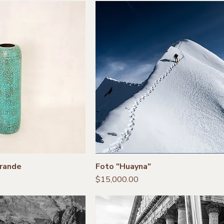
Grande
Foto "Huayna"
Precio
$15,000.00